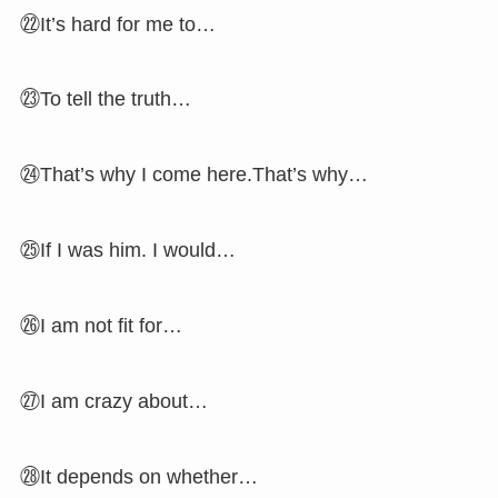
㉒It’s hard for me to…
㉓To tell the truth…
㉔That’s why I come here.That’s why…
㉕If I was him. I would…
㉖I am not fit for…
㉗I am crazy about…
㉘It depends on whether…