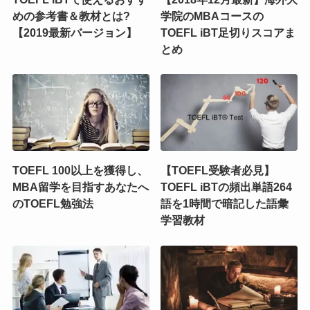
めの参考書＆教材とは?
学院のMBAコースの
【2019最新バージョン】
TOEFL iBT足切りスコアま
とめ
TOEFL 100以上を獲得し、
【TOEFL受験者必見】
MBA留学を目指すあなたへ
TOEFL iBTの頻出単語264
のTOEFL勉強法
語を1時間で暗記した語彙
学習教材