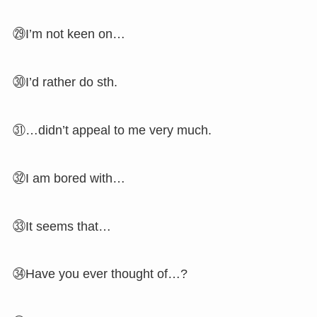
㉙I’m not keen on…
㉚I’d rather do sth.
㉛…didn’t appeal to me very much.
㉜I am bored with…
㉝It seems that…
㉞Have you ever thought of…?