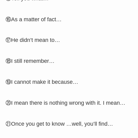
⑯As a matter of fact…
⑰He didn’t mean to…
⑱I still remember…
⑲I cannot make it because…
⑳I mean there is nothing wrong with it. I mean…
㉑Once you get to know …well, you’ll find…