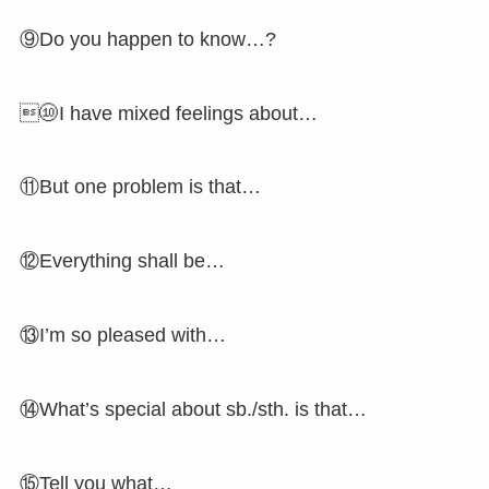
⑨Do you happen to know…?
⑩I have mixed feelings about…
⑪But one problem is that…
⑫Everything shall be…
⑬I’m so pleased with…
⑭What’s special about sb./sth. is that…
⑮Tell you what…