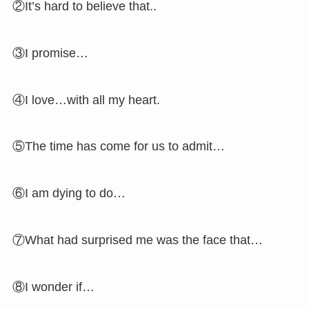
②It’s hard to believe that..
③I promise…
④I love…with all my heart.
⑤The time has come for us to admit…
⑥I am dying to do…
⑦What had surprised me was the face that…
⑧I wonder if…