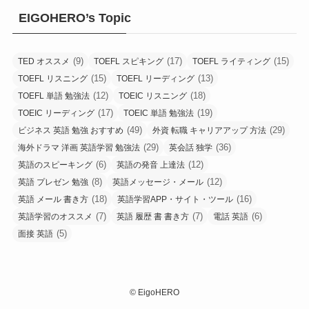
EIGOHERO’s Topic
(9)
(17)
(15)
TED オススメ
TOEFL スピキング
TOEFL ライティング
(15)
(13)
TOEFL リスニング
TOEFL リーディング
(12)
(18)
TOEFL 単語 勉強法
TOEIC リスニング
(17)
(19)
TOEIC リーディング
TOEIC 単語 勉強法
(49)
(29)
ビジネス 英語 勉強 おすすめ
外資 転職 キャリアアップ 方法
(29)
(36)
海外ドラマ 洋画 英語学習 勉強法
英会話 独学
(6)
(12)
英語のスピーキング
英語の発音 上達法
(8)
(12)
英語 プレゼン 勉強
英語メッセージ・メール
(18)
(16)
英語 メール 書き方
英語学習APP・サイト・ツール
(7)
(7)
(6)
英語学習のオススメ
英語 履歴 書 書き方
電話 英語
(5)
面接 英語
©
EigoHERO