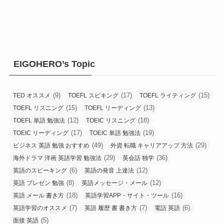
EIGOHERO’s Topic
(9)
(17)
(15)
TED オススメ
TOEFL スピキング
TOEFL ライティング
(15)
(13)
TOEFL リスニング
TOEFL リーディング
(12)
(18)
TOEFL 単語 勉強法
TOEIC リスニング
(17)
(19)
TOEIC リーディング
TOEIC 単語 勉強法
(49)
(29)
ビジネス 英語 勉強 おすすめ
外資 転職 キャリアアップ 方法
(29)
(36)
海外ドラマ 洋画 英語学習 勉強法
英会話 独学
(6)
(12)
英語のスピーキング
英語の発音 上達法
(8)
(12)
英語 プレゼン 勉強
英語メッセージ・メール
(18)
(16)
英語 メール 書き方
英語学習APP・サイト・ツール
(7)
(7)
(6)
英語学習のオススメ
英語 履歴 書 書き方
電話 英語
(5)
面接 英語