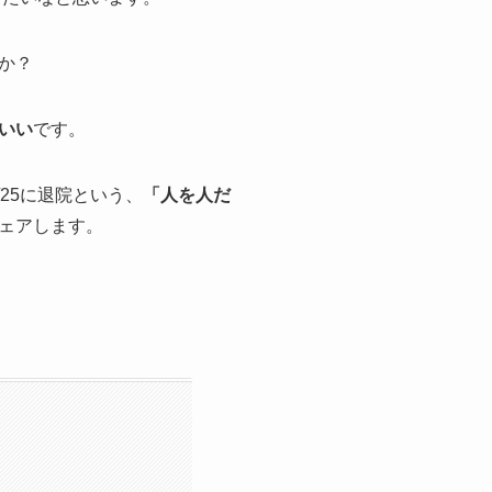
か？
いい
です。
2/25に退院という、
「人を人だ
ェアします。