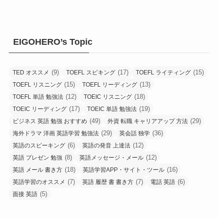
EIGOHERO’s Topic
(9)
(17)
(15)
TED オススメ
TOEFL スピキング
TOEFL ライティング
(15)
(13)
TOEFL リスニング
TOEFL リーディング
(12)
(18)
TOEFL 単語 勉強法
TOEIC リスニング
(17)
(19)
TOEIC リーディング
TOEIC 単語 勉強法
(49)
(29)
ビジネス 英語 勉強 おすすめ
外資 転職 キャリアアップ 方法
(29)
(36)
海外ドラマ 洋画 英語学習 勉強法
英会話 独学
(6)
(12)
英語のスピーキング
英語の発音 上達法
(8)
(12)
英語 プレゼン 勉強
英語メッセージ・メール
(18)
(16)
英語 メール 書き方
英語学習APP・サイト・ツール
(7)
(7)
(6)
英語学習のオススメ
英語 履歴 書 書き方
電話 英語
(5)
面接 英語