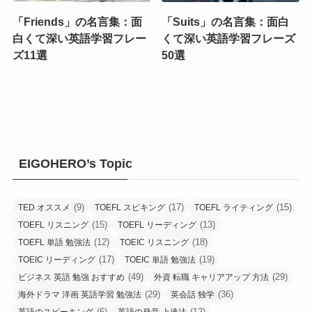
「Friends」の名言集：面
「Suits」の名言集：面白
白くて深い英語学習フレー
くて深い英語学習フレーズ
ズ11選
50選
EIGOHERO’s Topic
(9)
(17)
(15)
TED オススメ
TOEFL スピキング
TOEFL ライティング
(15)
(13)
TOEFL リスニング
TOEFL リーディング
(12)
(18)
TOEFL 単語 勉強法
TOEIC リスニング
(17)
(19)
TOEIC リーディング
TOEIC 単語 勉強法
(49)
(29)
ビジネス 英語 勉強 おすすめ
外資 転職 キャリアアップ 方法
(29)
(36)
海外ドラマ 洋画 英語学習 勉強法
英会話 独学
(6)
(12)