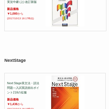
実況中継 (上) 改訂新版
新品価格
￥1,080
から
(2017/10/13 18:17時点)
NextStage
Next Stage英文法・語法
問題―入試英語頻出ポイ
ント218の征服
新品価格
￥1,436
から
(2017/10/13 18:19時点)