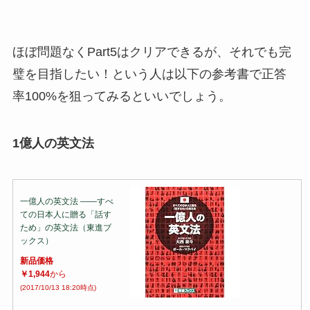
ほぼ問題なくPart5はクリアできるが、それでも完
璧を目指したい！という人は以下の参考書で正答
率100%を狙ってみるといいでしょう。
1億人の英文法
一億人の英文法 ――すべ
ての日本人に贈る「話す
ため」の英文法（東進ブ
ックス）
新品価格
￥1,944
から
(2017/10/13 18:20時点)