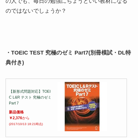
の人でも、毎日の勉強にちょうどいい教材になる
のではないでしょうか？
・TOEIC TEST 究極のゼミ Part7(別冊模試・DL特
典付き)
【新形式問題対応】TOEI
C L&R テスト 究極のゼミ
Part 7
新品価格
￥2,376
から
(2017/10/13 18:21時点)