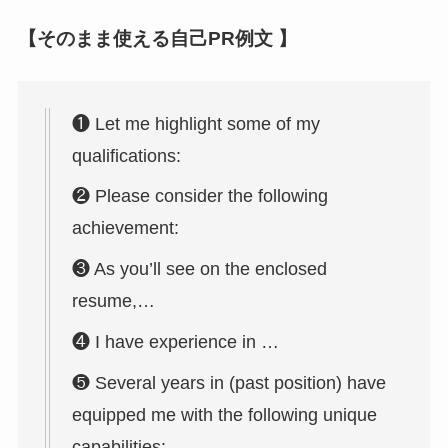
【そのまま使える自己PR例文 】
❶ Let me highlight some of my
qualifications:
❷ Please consider the following
achievement:
❸ As you’ll see on the enclosed
resume,…
❹ I have experience in …
❺ Several years in (past position) have
equipped me with the following unique
capabilities: