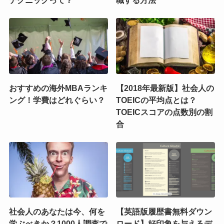
テクニックって？
職する方法
おすすめの海外MBAランキ
【2018年最新版】社会人の
ング！学費はどれぐらい？
TOEICの平均点とは？
TOEICスコアの点数別の割
合
社会人のあなたは今、何を
【英語版履歴書無料ダウン
学ぶべきか？1000人調査で
ロード】好印象を与えるデ